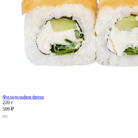
Филадельфия фреш
220 г
509 ₽