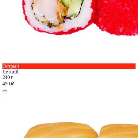
Острый
Летний
240 г
459 ₽