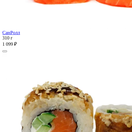
СанРолл
310 г
1 099 ₽