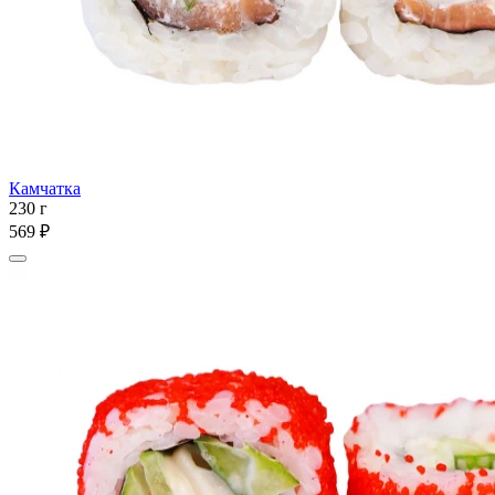
Камчатка
230 г
569 ₽