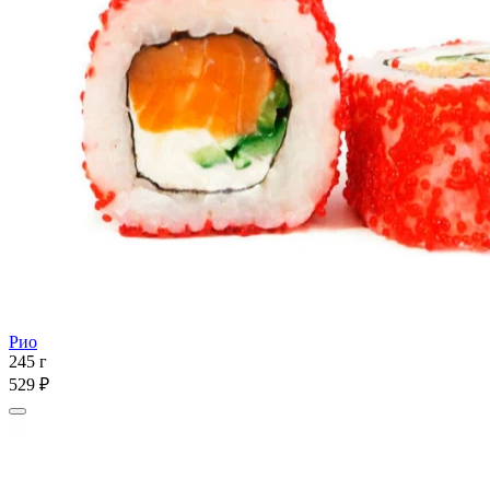
Рио
245 г
529 ₽