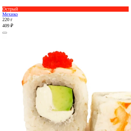
Острый
Мехико
220 г
409 ₽