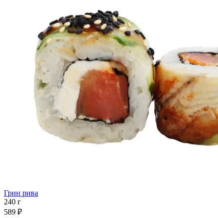
Грин рива
240 г
589 ₽