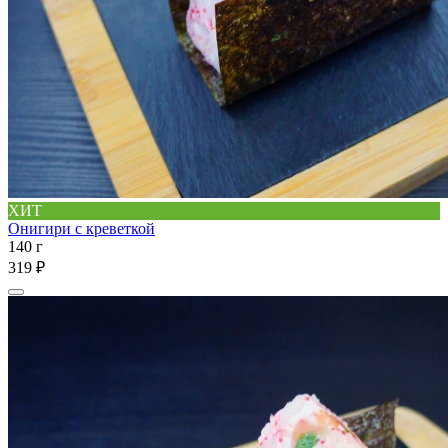
ХИТ
Онигири с креветкой
140 г
319 ₽