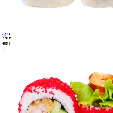
Дуэт
220 г
489 ₽