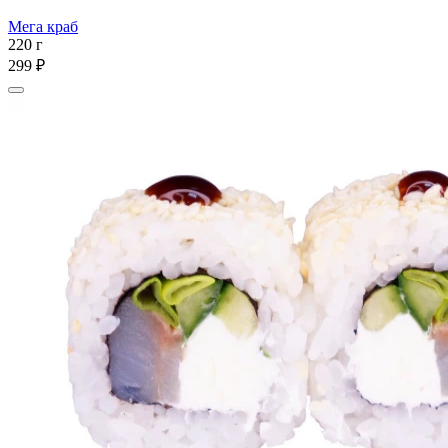
Мега краб
220 г
299 ₽